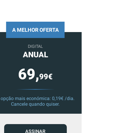
A MELHOR OFERTA
DIGITAL
ANUAL
69,
99€
 opção mais económica: 0,19€ /dia.
Cancele quando quiser.
ASSINAR