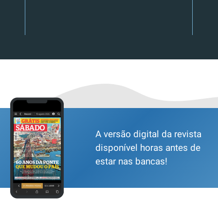
A versão digital da revista
disponível horas antes de
estar nas bancas!