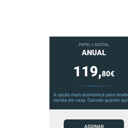
PAPEL + DIGITAL
ANUAL
119,
80€
A opção mais económica para recebe
revista em casa. Cancele quando qui
ASSINAR