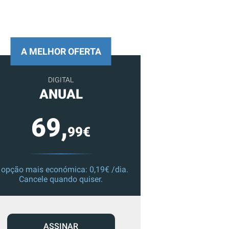
A MELHOR OFERTA
DIGITAL
ANUAL
69,
99€
 opção mais económica: 0,19€ /dia.
Cancele quando quiser.
ASSINAR