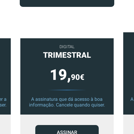
DIGITAL
TRIMESTRAL
19,
90€
r a
A assinatura que dá acesso à boa
A
ser.
informação. Cancele quando quiser.
ASSINAR