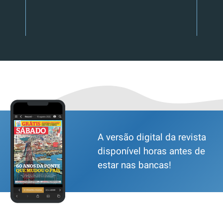
A versão digital da revista
disponível horas antes de
estar nas bancas!