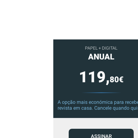
PAPEL + DIGITAL
ANUAL
119,
80€
A opção mais económica para recebe
revista em casa. Cancele quando qui
ASSINAR