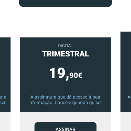
DIGITAL
TRIMESTRAL
19,
90€
r a
A assinatura que dá acesso à boa
A
ser.
informação. Cancele quando quiser.
ASSINAR