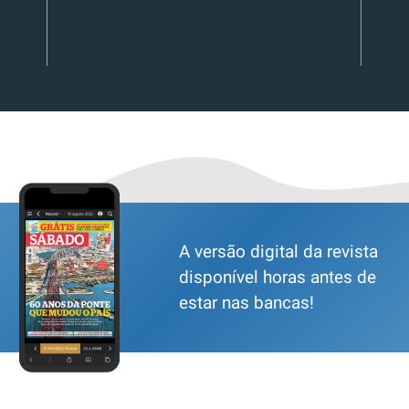
A versão digital da revista
disponível horas antes de
estar nas bancas!