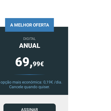
A MELHOR OFERTA
DIGITAL
ANUAL
69,
99€
 opção mais económica: 0,19€ /dia.
Cancele quando quiser.
ASSINAR