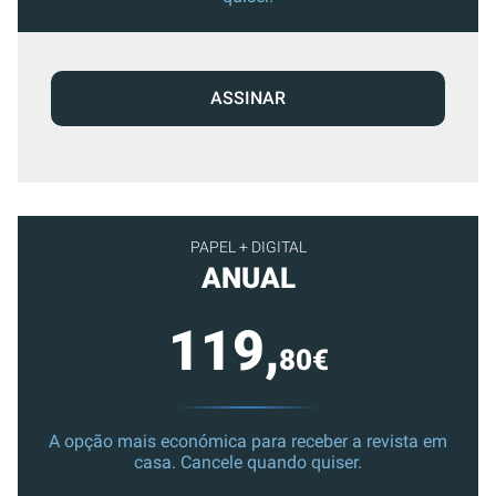
ASSINAR
PAPEL + DIGITAL
ANUAL
119,
80€
A opção mais económica para receber a revista em
casa. Cancele quando quiser.