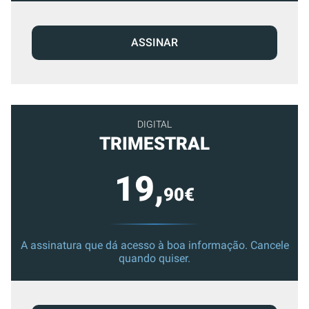
ASSINAR
DIGITAL
TRIMESTRAL
19,
90€
A assinatura que dá acesso à boa informação. Cancele
quando quiser.