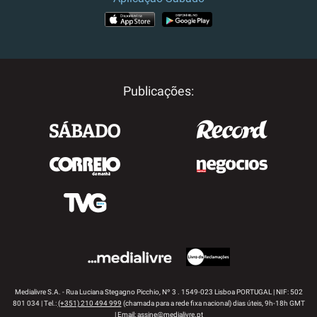
APP STORE
GOOGLE PLAY
Publicações:
Medialivre S.A. - Rua Luciana Stegagno Picchio, Nº 3 . 1549-023 Lisboa PORTUGAL | NIF: 502
801 034 | Tel.:
(+351) 210 494 999
(chamada para a rede fixa nacional) dias úteis, 9h-18h GMT
| Email:
assine@medialivre.pt