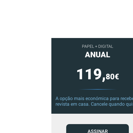
PAPEL + DIGITAL
ANUAL
119,
80€
A opção mais económica para recebe
revista em casa. Cancele quando qui
ASSINAR