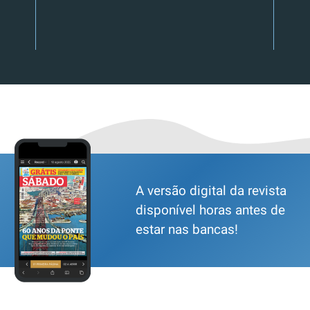
A versão digital da revista
disponível horas antes de
estar nas bancas!