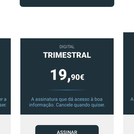
DIGITAL
TRIMESTRAL
19,
90€
r a
A assinatura que dá acesso à boa
A
ser.
informação. Cancele quando quiser.
ASSINAR