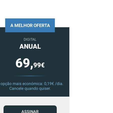
A MELHOR OFERTA
DIGITAL
ANUAL
69,
99€
 opção mais económica: 0,19€ /dia.
Cancele quando quiser.
ASSINAR