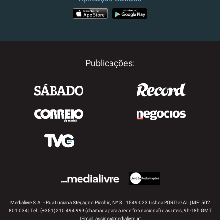
APP STORE
GOOGLE PLAY
Publicações:
Medialivre S.A. - Rua Luciana Stegagno Picchio, Nº 3 . 1549-023 Lisboa PORTUGAL | NIF: 502
801 034 | Tel.:
(+351) 210 494 999
(chamada para a rede fixa nacional) dias úteis, 9h-18h GMT
| Email:
assine@medialivre.pt