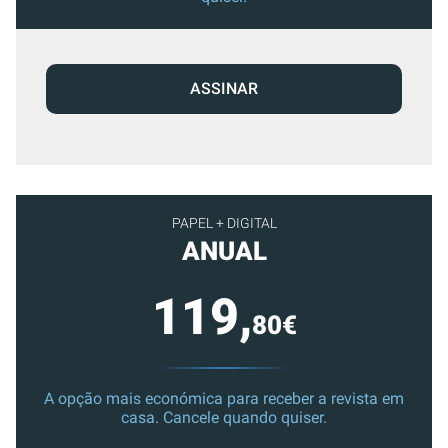
ASSINAR
PAPEL + DIGITAL
ANUAL
119,
80€
A opção mais económica para receber a revista em
casa. Cancele quando quiser.