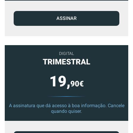
ASSINAR
DIGITAL
TRIMESTRAL
19,
90€
A assinatura que dá acesso à boa informação. Cancele
quando quiser.