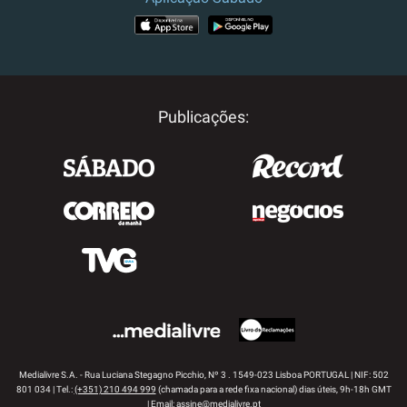
APP STORE
GOOGLE PLAY
Publicações:
Medialivre S.A. - Rua Luciana Stegagno Picchio, Nº 3 . 1549-023 Lisboa PORTUGAL | NIF: 502
801 034 | Tel.:
(+351) 210 494 999
(chamada para a rede fixa nacional) dias úteis, 9h-18h GMT
| Email:
assine@medialivre.pt