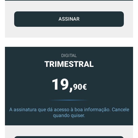
ASSINAR
DIGITAL
TRIMESTRAL
19,
90€
A assinatura que dá acesso à boa informação. Cancele
quando quiser.