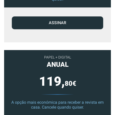
ASSINAR
PAPEL + DIGITAL
ANUAL
119,
80€
A opção mais económica para receber a revista em
casa. Cancele quando quiser.