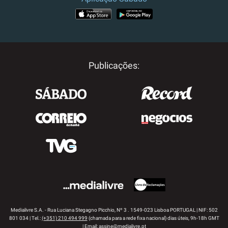
APP STORE
GOOGLE PLAY
Publicações:
Medialivre S.A. - Rua Luciana Stegagno Picchio, Nº 3 . 1549-023 Lisboa PORTUGAL | NIF: 502
801 034 | Tel.:
(+351) 210 494 999
(chamada para a rede fixa nacional) dias úteis, 9h-18h GMT
| Email:
assine@medialivre.pt