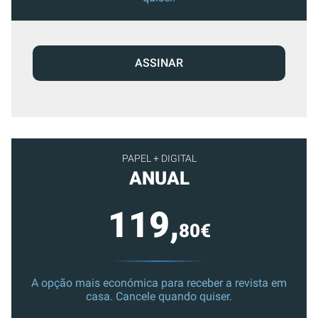
ASSINAR
PAPEL + DIGITAL
ANUAL
119,
80€
A opção mais económica para receber a revista em
casa. Cancele quando quiser.