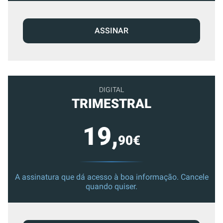
ASSINAR
DIGITAL
TRIMESTRAL
19,
90€
A assinatura que dá acesso à boa informação. Cancele
quando quiser.