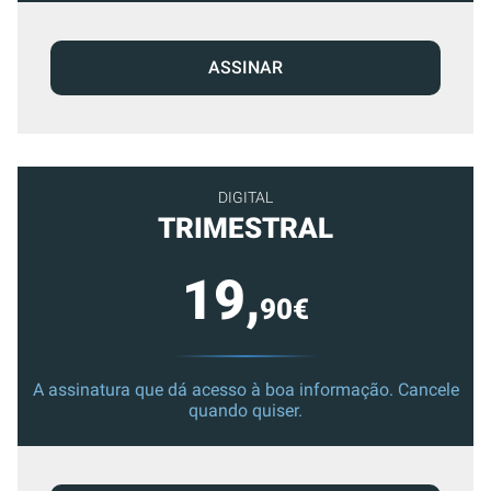
ASSINAR
DIGITAL
TRIMESTRAL
19,
90€
A assinatura que dá acesso à boa informação. Cancele
quando quiser.