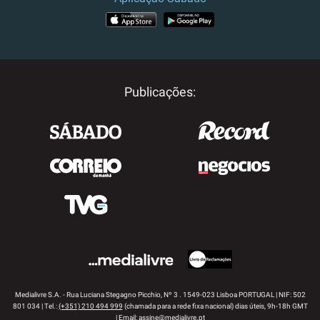
APP STORE
GOOGLE PLAY
Publicações:
Medialivre S.A. - Rua Luciana Stegagno Picchio, Nº 3 . 1549-023 Lisboa PORTUGAL | NIF: 502
801 034 | Tel.:
(+351) 210 494 999
(chamada para a rede fixa nacional) dias úteis, 9h-18h GMT
| Email:
assine@medialivre.pt