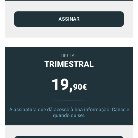
ASSINAR
DIGITAL
TRIMESTRAL
19,
90€
A assinatura que dá acesso à boa informação. Cancele
quando quiser.