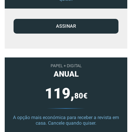
ASSINAR
PAPEL + DIGITAL
ANUAL
119,
80€
A opção mais económica para receber a revista em
casa. Cancele quando quiser.