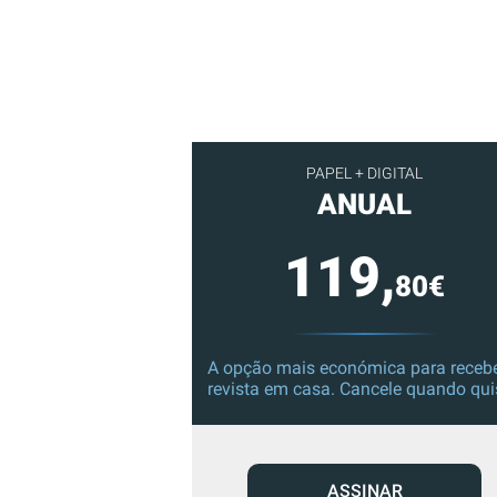
PAPEL + DIGITAL
ANUAL
119,
80€
A opção mais económica para recebe
revista em casa. Cancele quando qui
ASSINAR