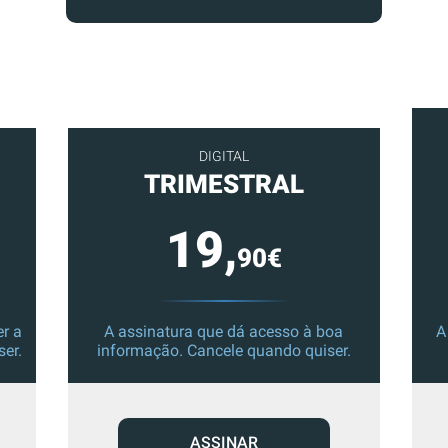
DIGITAL
TRIMESTRAL
19,
90€
r a
A assinatura que dá acesso à boa
A
ser.
informação. Cancele quando quiser.
ASSINAR