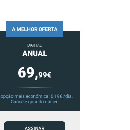
A MELHOR OFERTA
DIGITAL
ANUAL
69,
99€
 opção mais económica: 0,19€ /dia.
Cancele quando quiser.
ASSINAR