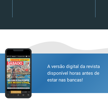
A versão digital da revista
disponível horas antes de
estar nas bancas!