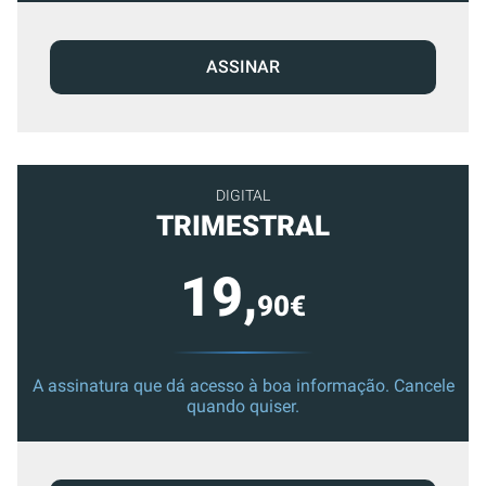
ASSINAR
DIGITAL
TRIMESTRAL
19,
90€
A assinatura que dá acesso à boa informação. Cancele
quando quiser.