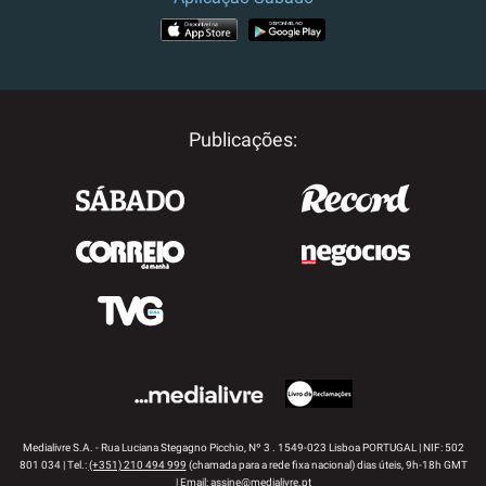
APP STORE
GOOGLE PLAY
Publicações:
Medialivre S.A. - Rua Luciana Stegagno Picchio, Nº 3 . 1549-023 Lisboa PORTUGAL | NIF: 502
801 034 | Tel.:
(+351) 210 494 999
(chamada para a rede fixa nacional) dias úteis, 9h-18h GMT
| Email:
assine@medialivre.pt