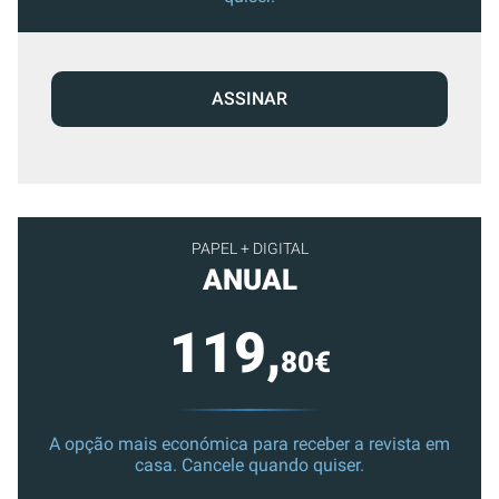
ASSINAR
PAPEL + DIGITAL
ANUAL
119,
80€
A opção mais económica para receber a revista em
casa. Cancele quando quiser.