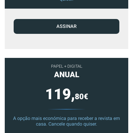
ASSINAR
PAPEL + DIGITAL
ANUAL
119,
80€
A opção mais económica para receber a revista em
casa. Cancele quando quiser.