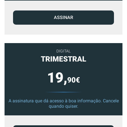
ASSINAR
DIGITAL
TRIMESTRAL
19,
90€
A assinatura que dá acesso à boa informação. Cancele
quando quiser.