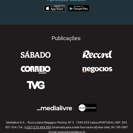
APP STORE
GOOGLE PLAY
Publicações:
Medialivre S.A. - Rua Luciana Stegagno Picchio, Nº 3 . 1549-023 Lisboa PORTUGAL | NIF: 502
801 034 | Tel.:
(+351) 210 494 999
(chamada para a rede fixa nacional) dias úteis, 9h-18h GMT
| Email:
assine@medialivre.pt