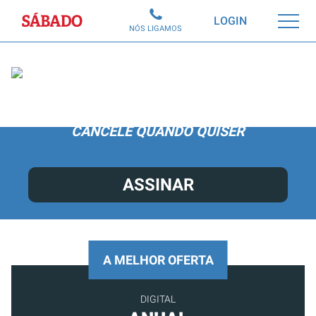
Sábado
LOGIN
NÓS LIGAMOS
ACEDA A TODO O CONTEÚDO POR APENAS
6,99€/MÊS.
CANCELE QUANDO QUISER
ASSINAR
A MELHOR OFERTA
DIGITAL