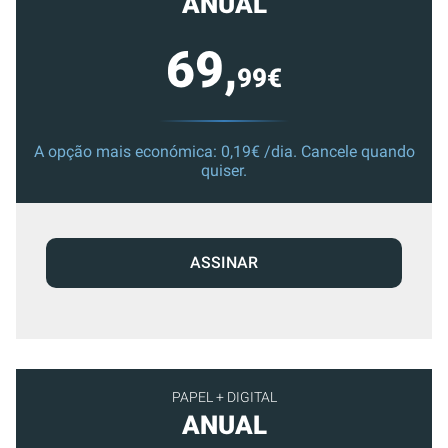
ANUAL
69,
99€
A opção mais económica: 0,19€ /dia. Cancele quando
quiser.
ASSINAR
PAPEL + DIGITAL
ANUAL