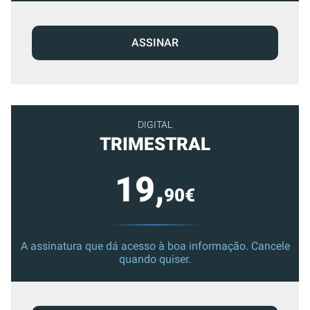
ASSINAR
DIGITAL
TRIMESTRAL
19,
90€
A assinatura que dá acesso à boa informação. Cancele
quando quiser.