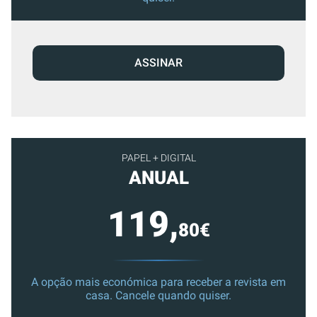
ASSINAR
PAPEL + DIGITAL
ANUAL
119,
80€
A opção mais económica para receber a revista em
casa. Cancele quando quiser.