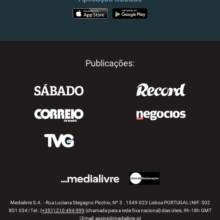
APP STORE
GOOGLE PLAY
Publicações:
Medialivre S.A. - Rua Luciana Stegagno Picchio, Nº 3 . 1549-023 Lisboa PORTUGAL | NIF: 502
801 034 | Tel.:
(+351) 210 494 999
(chamada para a rede fixa nacional) dias úteis, 9h-18h GMT
| Email:
assine@medialivre.pt