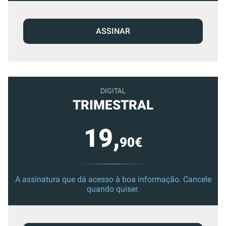
ASSINAR
DIGITAL
TRIMESTRAL
19,
90€
A assinatura que dá acesso à boa informação. Cancele
quando quiser.