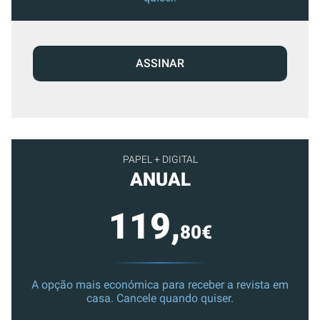
ASSINAR
PAPEL + DIGITAL
ANUAL
119,
80€
A opção mais económica para receber a revista em
casa. Cancele quando quiser.