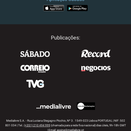
APP STORE
GOOGLE PLAY
Publicações:
Medialivre S.A. - Rua Luciana Stegagno Picchio, Nº 3 . 1549-023 Lisboa PORTUGAL | NIF: 502
801 034 | Tel.:
(+351) 210 494 999
(chamada para a rede fixa nacional) dias úteis, 9h-18h GMT
| Email:
assine@medialivre.pt