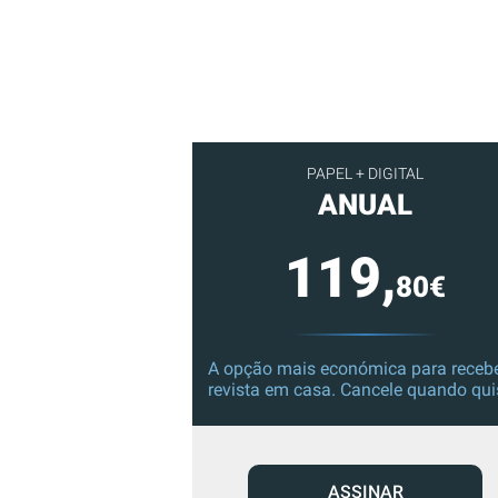
PAPEL + DIGITAL
ANUAL
119,
80€
A opção mais económica para recebe
revista em casa. Cancele quando qui
ASSINAR