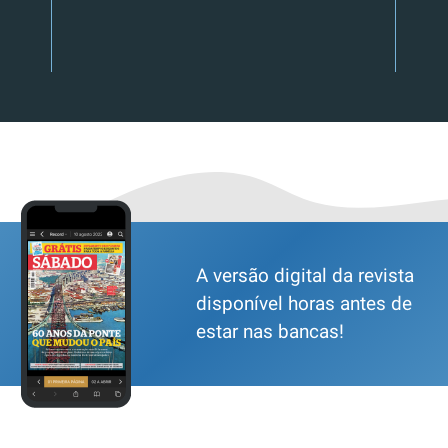
A versão digital da revista
disponível horas antes de
estar nas bancas!