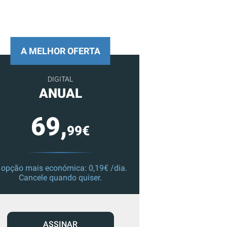
A MELHOR OFERTA
DIGITAL
ANUAL
69,
99€
 opção mais económica: 0,19€ /dia.
Cancele quando quiser.
ASSINAR