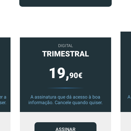
DIGITAL
TRIMESTRAL
19,
90€
r a
A assinatura que dá acesso à boa
A
ser.
informação. Cancele quando quiser.
ASSINAR