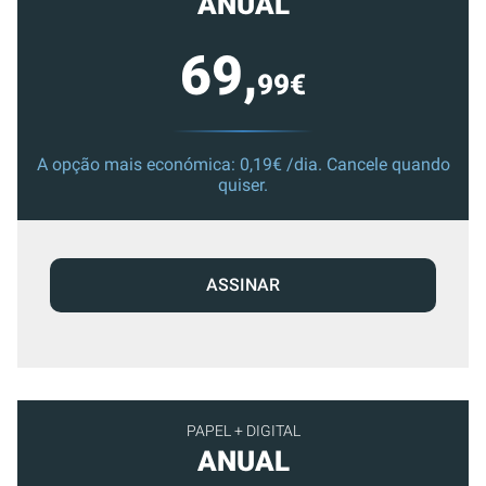
ANUAL
69,
99€
A opção mais económica: 0,19€ /dia. Cancele quando
quiser.
ASSINAR
PAPEL + DIGITAL
ANUAL