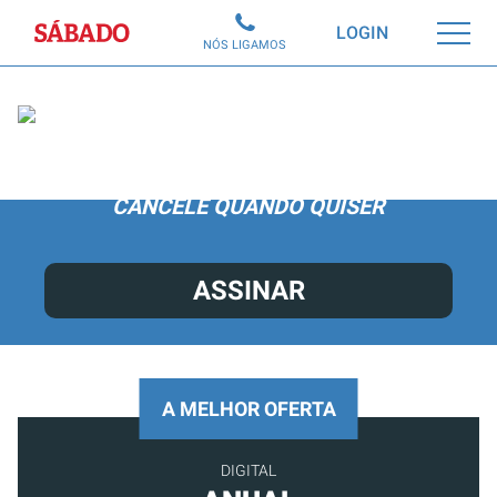
Sábado
LOGIN
NÓS LIGAMOS
ACEDA A TODO O CONTEÚDO POR APENAS
6,99€/MÊS.
CANCELE QUANDO QUISER
ASSINAR
A MELHOR OFERTA
DIGITAL