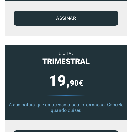
ASSINAR
DIGITAL
TRIMESTRAL
19,
90€
A assinatura que dá acesso à boa informação. Cancele
quando quiser.