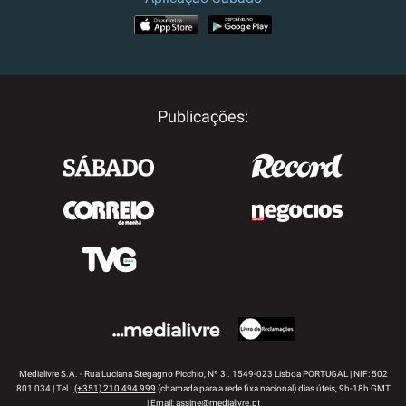
APP STORE
GOOGLE PLAY
Publicações:
Medialivre S.A. - Rua Luciana Stegagno Picchio, Nº 3 . 1549-023 Lisboa PORTUGAL | NIF: 502
801 034 | Tel.:
(+351) 210 494 999
(chamada para a rede fixa nacional) dias úteis, 9h-18h GMT
| Email:
assine@medialivre.pt