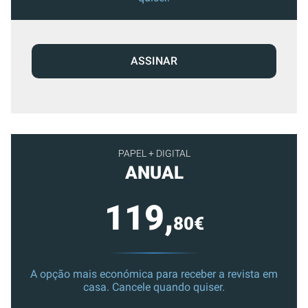
ASSINAR
PAPEL + DIGITAL
ANUAL
119,
80€
A opção mais económica para receber a revista em
casa. Cancele quando quiser.