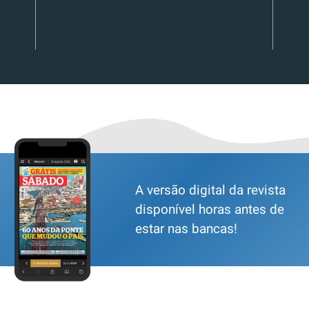
A versão digital da revista
disponível horas antes de
estar nas bancas!