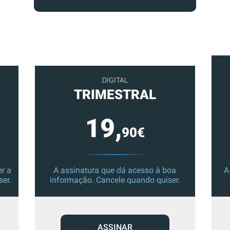
DIGITAL
TRIMESTRAL
19,
90€
r a
A assinatura que dá acesso à boa
A
ser.
informação. Cancele quando quiser.
ASSINAR