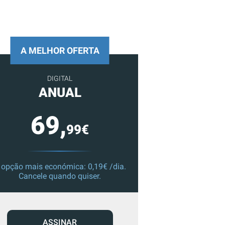
A MELHOR OFERTA
DIGITAL
ANUAL
69,
99€
 opção mais económica: 0,19€ /dia.
Cancele quando quiser.
ASSINAR