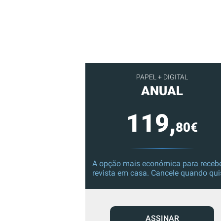
PAPEL + DIGITAL
ANUAL
119,
80€
A opção mais económica para recebe
revista em casa. Cancele quando qui
ASSINAR