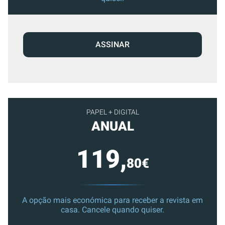
ASSINAR
PAPEL + DIGITAL
ANUAL
119,
80€
A opção mais económica para receber a revista em
casa. Cancele quando quiser.