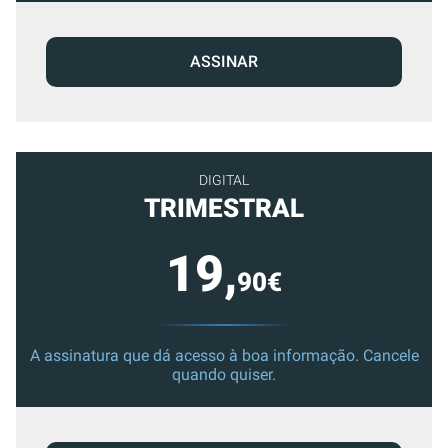
ASSINAR
DIGITAL
TRIMESTRAL
19,
90€
A assinatura que dá acesso à boa informação. Cancele
quando quiser.