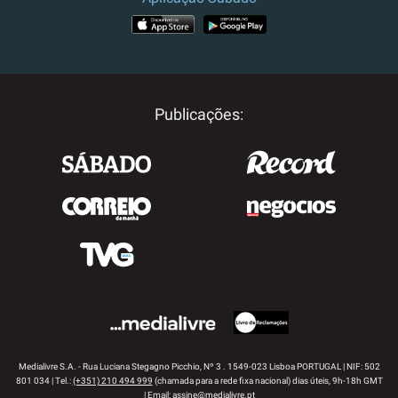
APP STORE
GOOGLE PLAY
Publicações:
Medialivre S.A. - Rua Luciana Stegagno Picchio, Nº 3 . 1549-023 Lisboa PORTUGAL | NIF: 502
801 034 | Tel.:
(+351) 210 494 999
(chamada para a rede fixa nacional) dias úteis, 9h-18h GMT
| Email:
assine@medialivre.pt