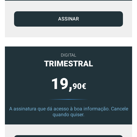
ASSINAR
DIGITAL
TRIMESTRAL
19,
90€
A assinatura que dá acesso à boa informação. Cancele
quando quiser.