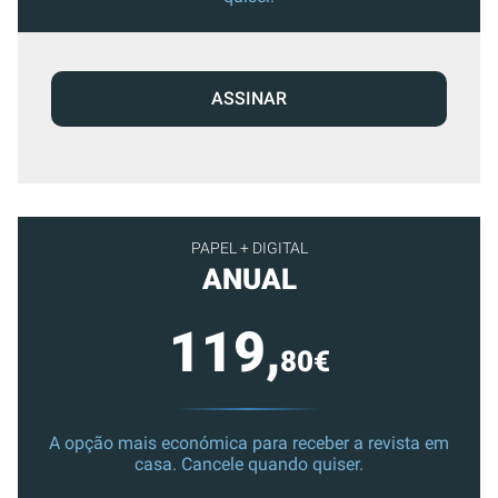
ASSINAR
PAPEL + DIGITAL
ANUAL
119,
80€
A opção mais económica para receber a revista em
casa. Cancele quando quiser.