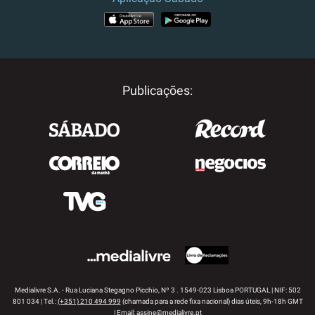
APP STORE
GOOGLE PLAY
Publicações:
Medialivre S.A. - Rua Luciana Stegagno Picchio, Nº 3 . 1549-023 Lisboa PORTUGAL | NIF: 502
801 034 | Tel.:
(+351) 210 494 999
(chamada para a rede fixa nacional) dias úteis, 9h-18h GMT
| Email:
assine@medialivre.pt