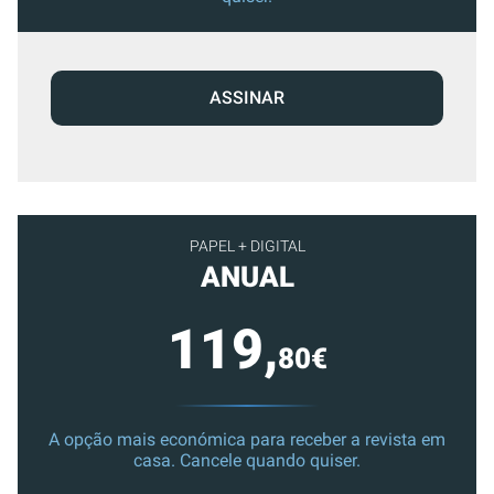
ASSINAR
PAPEL + DIGITAL
ANUAL
119,
80€
A opção mais económica para receber a revista em
casa. Cancele quando quiser.