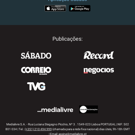
APP STORE
GOOGLE PLAY
Publicações:
Medialivre S.A. - Rua Luciana Stegagno Picchio, Nº 3 . 1549-023 Lisboa PORTUGAL | NIF: 502
801 034 | Tel.:
(+351) 210 494 999
(chamada para a rede fixa nacional) dias úteis, 9h-18h GMT
| Email:
assine@medialivre.pt