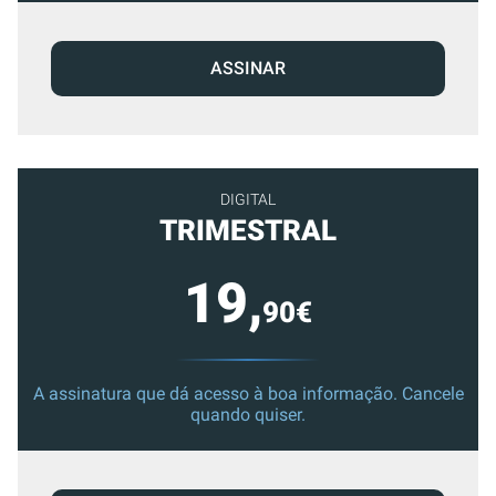
ASSINAR
DIGITAL
TRIMESTRAL
19,
90€
A assinatura que dá acesso à boa informação. Cancele
quando quiser.