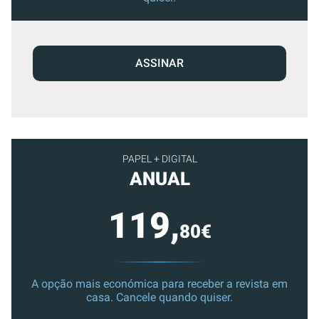
ASSINAR
PAPEL + DIGITAL
ANUAL
119,
80€
A opção mais económica para receber a revista em
casa. Cancele quando quiser.