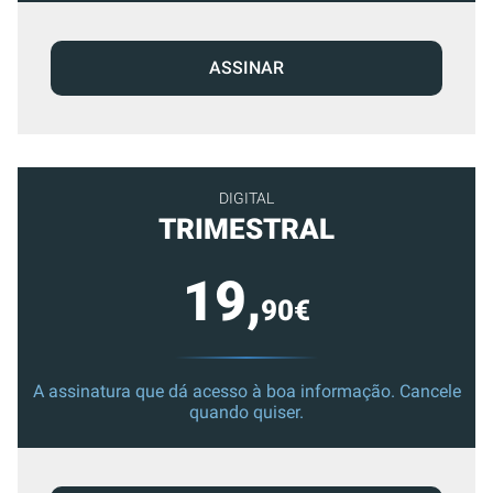
ASSINAR
DIGITAL
TRIMESTRAL
19,
90€
A assinatura que dá acesso à boa informação. Cancele
quando quiser.