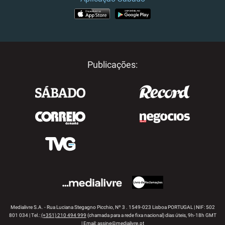
APP STORE
GOOGLE PLAY
Publicações:
Medialivre S.A. - Rua Luciana Stegagno Picchio, Nº 3 . 1549-023 Lisboa PORTUGAL | NIF: 502
801 034 | Tel.:
(+351) 210 494 999
(chamada para a rede fixa nacional) dias úteis, 9h-18h GMT
| Email:
assine@medialivre.pt