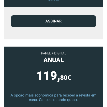
ASSINAR
PAPEL + DIGITAL
ANUAL
119,
80€
A opção mais económica para receber a revista em
casa. Cancele quando quiser.