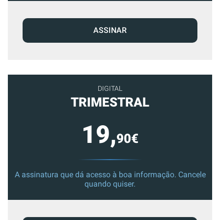
ASSINAR
DIGITAL
TRIMESTRAL
19,
90€
A assinatura que dá acesso à boa informação. Cancele
quando quiser.