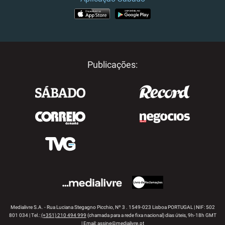
APP STORE
GOOGLE PLAY
Publicações:
Medialivre S.A. - Rua Luciana Stegagno Picchio, Nº 3 . 1549-023 Lisboa PORTUGAL | NIF: 502
801 034 | Tel.:
(+351) 210 494 999
(chamada para a rede fixa nacional) dias úteis, 9h-18h GMT
| Email:
assine@medialivre.pt