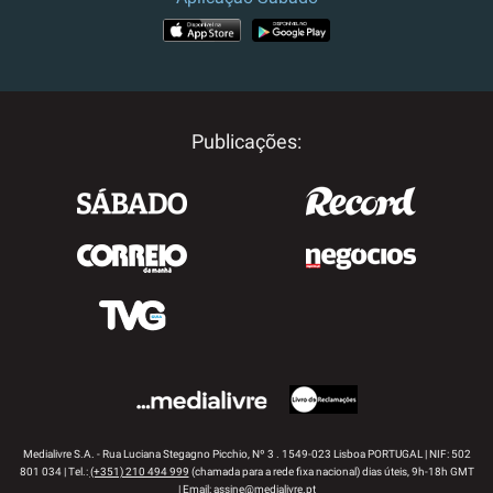
APP STORE
GOOGLE PLAY
Publicações:
Medialivre S.A. - Rua Luciana Stegagno Picchio, Nº 3 . 1549-023 Lisboa PORTUGAL | NIF: 502
801 034 | Tel.:
(+351) 210 494 999
(chamada para a rede fixa nacional) dias úteis, 9h-18h GMT
| Email:
assine@medialivre.pt