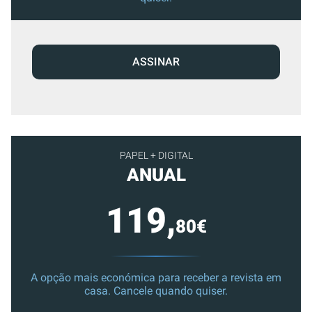
ASSINAR
PAPEL + DIGITAL
ANUAL
119,
80€
A opção mais económica para receber a revista em
casa. Cancele quando quiser.