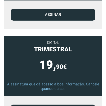
ASSINAR
DIGITAL
TRIMESTRAL
19,
90€
A assinatura que dá acesso à boa informação. Cancele
quando quiser.