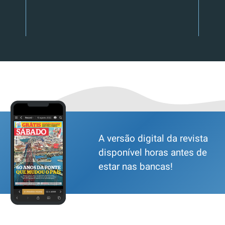
A versão digital da revista
disponível horas antes de
estar nas bancas!