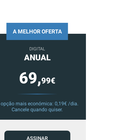
A MELHOR OFERTA
DIGITAL
ANUAL
69,
99€
 opção mais económica: 0,19€ /dia.
Cancele quando quiser.
ASSINAR