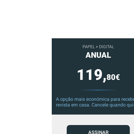
PAPEL + DIGITAL
ANUAL
119,
80€
A opção mais económica para recebe
revista em casa. Cancele quando qui
ASSINAR