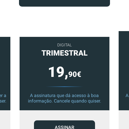
DIGITAL
TRIMESTRAL
19,
90€
r a
A assinatura que dá acesso à boa
A
ser.
informação. Cancele quando quiser.
ASSINAR