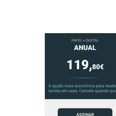
PAPEL + DIGITAL
ANUAL
119,
80€
A opção mais económica para recebe
revista em casa. Cancele quando qui
ASSINAR