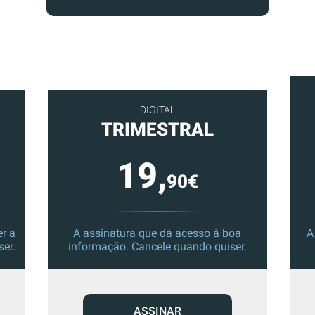
DIGITAL
TRIMESTRAL
19,
90€
r a
A assinatura que dá acesso à boa
A
ser.
informação. Cancele quando quiser.
ASSINAR