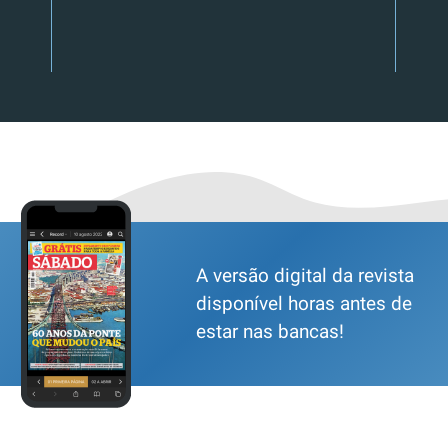
A versão digital da revista
disponível horas antes de
estar nas bancas!