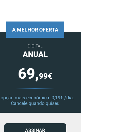
A MELHOR OFERTA
DIGITAL
ANUAL
69,
99€
 opção mais económica: 0,19€ /dia.
Cancele quando quiser.
ASSINAR