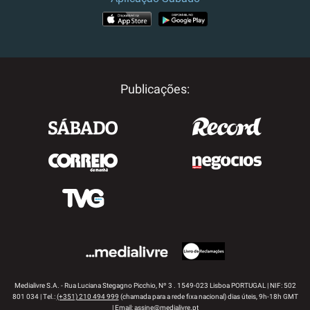
APP STORE
GOOGLE PLAY
Publicações:
Medialivre S.A. - Rua Luciana Stegagno Picchio, Nº 3 . 1549-023 Lisboa PORTUGAL | NIF: 502
801 034 | Tel.:
(+351) 210 494 999
(chamada para a rede fixa nacional) dias úteis, 9h-18h GMT
| Email:
assine@medialivre.pt