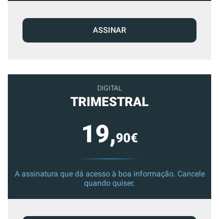
ASSINAR
DIGITAL
TRIMESTRAL
19,
90€
A assinatura que dá acesso à boa informação. Cancele
quando quiser.