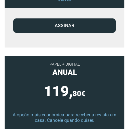
ASSINAR
PAPEL + DIGITAL
ANUAL
119,
80€
A opção mais económica para receber a revista em
casa. Cancele quando quiser.