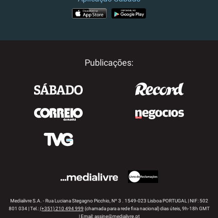
APP STORE
GOOGLE PLAY
Publicações:
Medialivre S.A. - Rua Luciana Stegagno Picchio, Nº 3 . 1549-023 Lisboa PORTUGAL | NIF: 502
801 034 | Tel.:
(+351) 210 494 999
(chamada para a rede fixa nacional) dias úteis, 9h-18h GMT
| Email:
assine@medialivre.pt