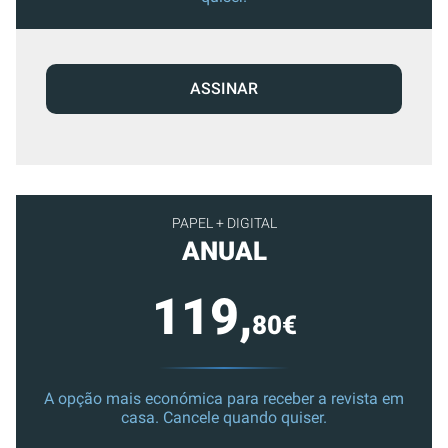
ASSINAR
PAPEL + DIGITAL
ANUAL
119,
80€
A opção mais económica para receber a revista em
casa. Cancele quando quiser.