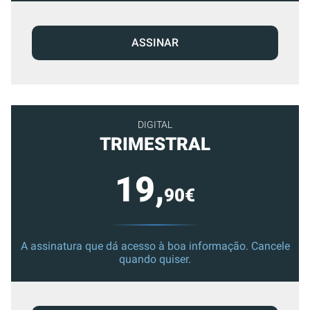
ASSINAR
DIGITAL
TRIMESTRAL
19,
90€
A assinatura que dá acesso à boa informação. Cancele
quando quiser.