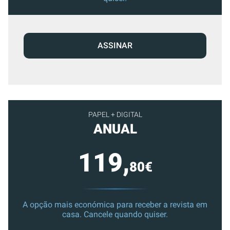
ASSINAR
PAPEL + DIGITAL
ANUAL
119,
80€
A opção mais económica para receber a revista em
casa. Cancele quando quiser.