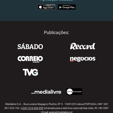
APP STORE
GOOGLE PLAY
Publicações:
Medialivre S.A. - Rua Luciana Stegagno Picchio, Nº 3 . 1549-023 Lisboa PORTUGAL | NIF: 502
801 034 | Tel.:
(+351) 210 494 999
(chamada para a rede fixa nacional) dias úteis, 9h-18h GMT
| Email:
assine@medialivre.pt