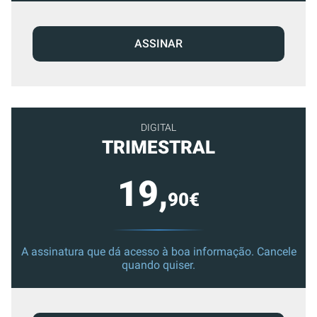
ASSINAR
DIGITAL
TRIMESTRAL
19,
90€
A assinatura que dá acesso à boa informação. Cancele
quando quiser.