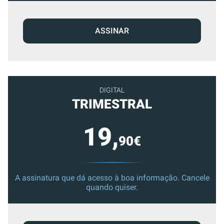
ASSINAR
DIGITAL
TRIMESTRAL
19,
90€
A assinatura que dá acesso à boa informação. Cancele
quando quiser.