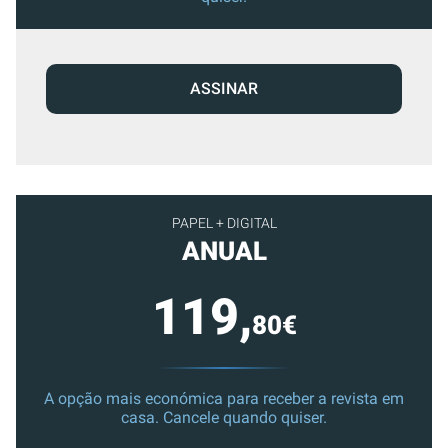
ASSINAR
PAPEL + DIGITAL
ANUAL
119,
80€
A opção mais económica para receber a revista em
casa. Cancele quando quiser.