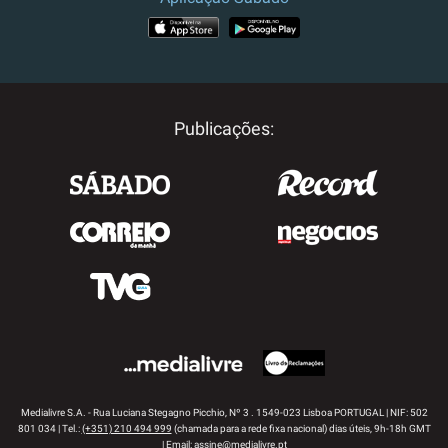
APP STORE
GOOGLE PLAY
Publicações:
Medialivre S.A. - Rua Luciana Stegagno Picchio, Nº 3 . 1549-023 Lisboa PORTUGAL | NIF: 502
801 034 | Tel.:
(+351) 210 494 999
(chamada para a rede fixa nacional) dias úteis, 9h-18h GMT
| Email:
assine@medialivre.pt