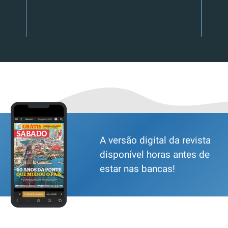
A versão digital da revista
disponível horas antes de
estar nas bancas!