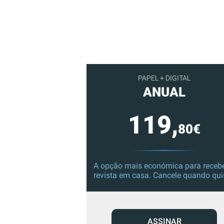
PAPEL + DIGITAL
ANUAL
119,
80€
A opção mais económica para recebe
revista em casa. Cancele quando qui
ASSINAR