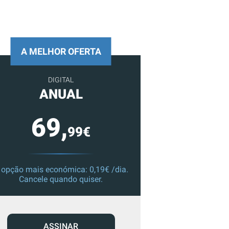
A MELHOR OFERTA
DIGITAL
ANUAL
69,
99€
 opção mais económica: 0,19€ /dia.
Cancele quando quiser.
ASSINAR