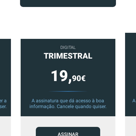
DIGITAL
TRIMESTRAL
19,
90€
r a
A assinatura que dá acesso à boa
A
ser.
informação. Cancele quando quiser.
ASSINAR