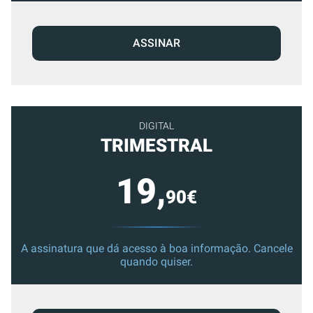
ASSINAR
DIGITAL
TRIMESTRAL
19,
90€
A assinatura que dá acesso à boa informação. Cancele
quando quiser.