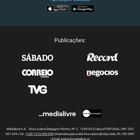
APP STORE
GOOGLE PLAY
Publicações:
Medialivre S.A. - Rua Luciana Stegagno Picchio, Nº 3 . 1549-023 Lisboa PORTUGAL | NIF: 502
801 034 | Tel.:
(+351) 210 494 999
(chamada para a rede fixa nacional) dias úteis, 9h-18h GMT
| Email:
assine@medialivre.pt