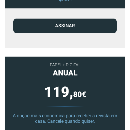
ASSINAR
PAPEL + DIGITAL
ANUAL
119,
80€
A opção mais económica para receber a revista em
casa. Cancele quando quiser.