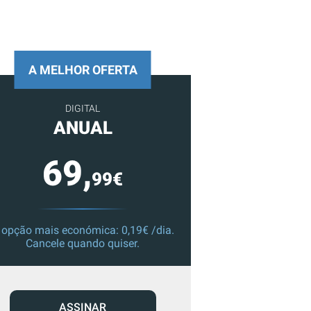
A MELHOR OFERTA
DIGITAL
ANUAL
69,
99€
 opção mais económica: 0,19€ /dia.
Cancele quando quiser.
ASSINAR