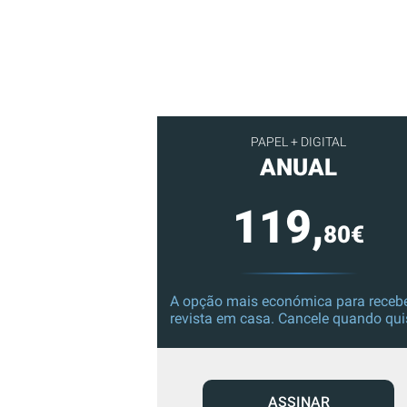
PAPEL + DIGITAL
ANUAL
119,
80€
A opção mais económica para recebe
revista em casa. Cancele quando qui
ASSINAR