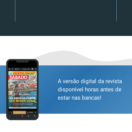
A versão digital da revista
disponível horas antes de
estar nas bancas!