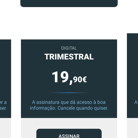
DIGITAL
TRIMESTRAL
19,
90€
r a
A assinatura que dá acesso à boa
A
ser.
informação. Cancele quando quiser.
ASSINAR