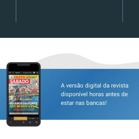
A versão digital da revista
disponível horas antes de
estar nas bancas!