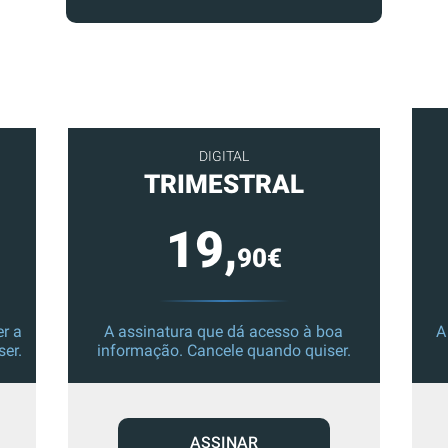
DIGITAL
TRIMESTRAL
19,
90€
r a
A assinatura que dá acesso à boa
A
ser.
informação. Cancele quando quiser.
ASSINAR