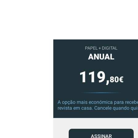
PAPEL + DIGITAL
ANUAL
119,
80€
A opção mais económica para recebe
revista em casa. Cancele quando qui
ASSINAR