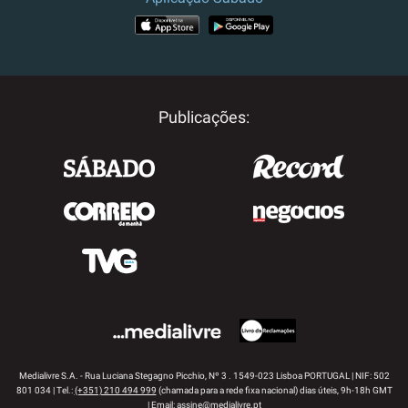
APP STORE
GOOGLE PLAY
Publicações:
Medialivre S.A. - Rua Luciana Stegagno Picchio, Nº 3 . 1549-023 Lisboa PORTUGAL | NIF: 502
801 034 | Tel.:
(+351) 210 494 999
(chamada para a rede fixa nacional) dias úteis, 9h-18h GMT
| Email:
assine@medialivre.pt