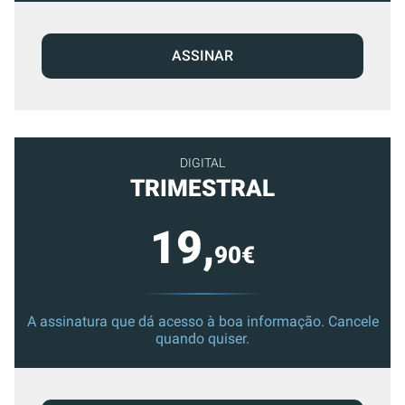
ASSINAR
DIGITAL
TRIMESTRAL
19,
90€
A assinatura que dá acesso à boa informação. Cancele
quando quiser.