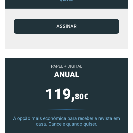
ASSINAR
PAPEL + DIGITAL
ANUAL
119,
80€
A opção mais económica para receber a revista em
casa. Cancele quando quiser.