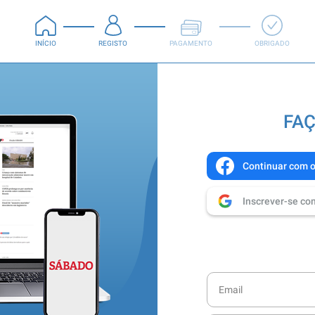
INÍCIO
REGISTO
PAGAMENTO
OBRIGADO
FAÇ
Continuar com 
Inscrever-se co