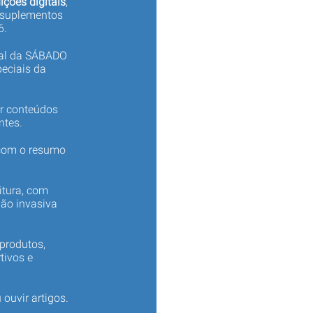
ições digitais
,
 suplementos
6.
tal da SÁBADO
eciais da
er conteúdos
ntes.
 com o resumo
itura, com
não invasiva
produtos,
tivos e
 ouvir artigos.