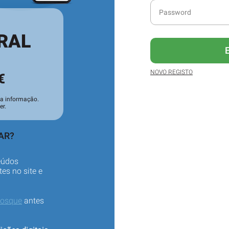
RAL
NOVO REGISTO
€
oa informação.
er.
AR?
eúdos
es no site e
iosque
antes