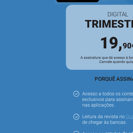
DIGITAL
TRIMEST
19,
90
A assinatura que dá acesso à b
Cancele quando quis
PORQUÊ ASSIN
Acesso a todos os cont
exclusivos para assinant
nas aplicações.
Leitura da revista no
Qu
de chegar às bancas.