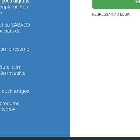
ições digitais
,
R
 suplementos
6.
REGRESSAR AO LOGIN
tal da SÁBADO
eciais da
 com o resumo
itura, com
não invasiva
 ouvir artigos.
produtos,
tivos e