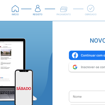
INÍCIO
REGISTO
PAGAMENTO
OBRIGADO
NOVO
Continuar com 
Inscrever-se co