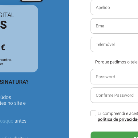
GITAL
ES
3
€
nantes.
Porque pedimos o tel
er.
Ajude-nos a servi-lo 
seu contacto telefóni
sobre o seu serviço de
SSINATURA?
eúdos
es no site e
Li, compreendi e acei
política de privacid
iosque
antes