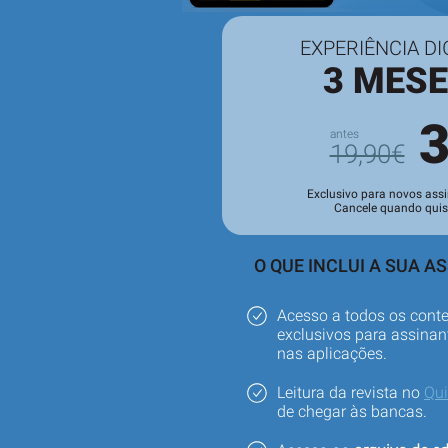
EXPERIÊNCIA DI
3 MES
19,90€
Exclusivo para novos assi
Cancele quando quis
O QUE INCLUI A SUA A
Acesso a todos os cont
exclusivos para assinant
nas aplicações.
Leitura da revista no
Qu
de chegar às bancas.