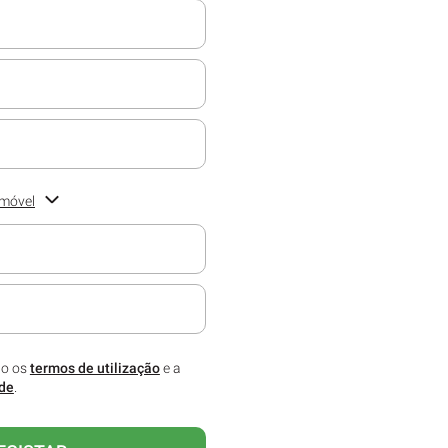
emóvel
melhor. Preencha o campo com o
co para receber informações
 assinatura.
to os
termos de utilização
e a
ade
.