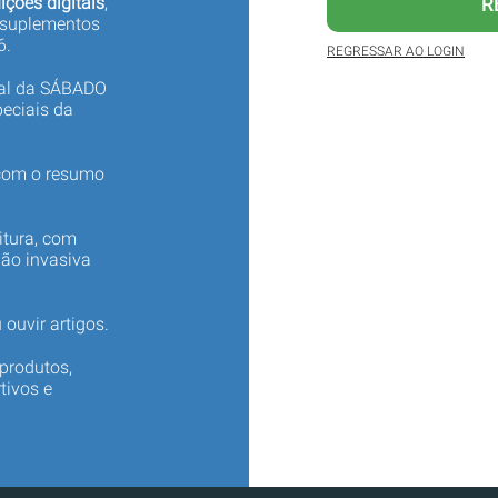
ições digitais
,
R
 suplementos
6.
REGRESSAR AO LOGIN
tal da SÁBADO
eciais da
 com o resumo
itura, com
não invasiva
 ouvir artigos.
produtos,
tivos e