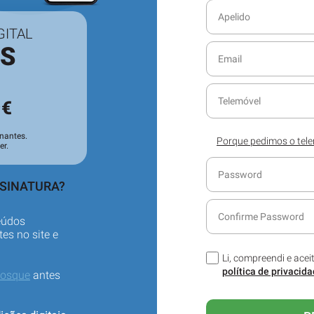
GITAL
ES
3
€
nantes.
Porque pedimos o tel
er.
Ajude-nos a servi-lo 
seu contacto telefóni
sobre o seu serviço de
SSINATURA?
eúdos
es no site e
Li, compreendi e acei
política de privacid
iosque
antes