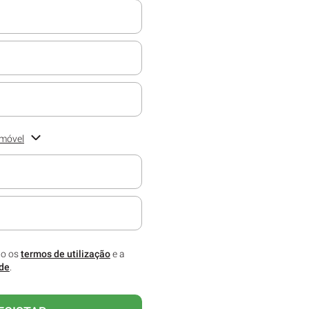
emóvel
melhor. Preencha o campo com o
co para receber informações
 assinatura.
to os
termos de utilização
e a
ade
.