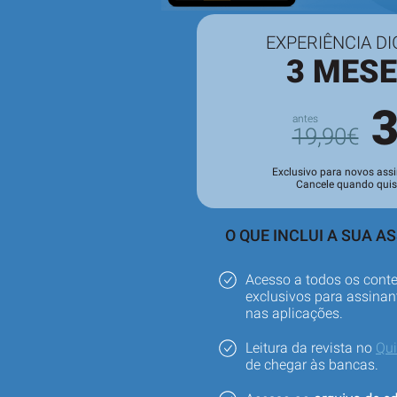
EXPERIÊNCIA DI
3 MES
19,90€
Exclusivo para novos assi
Cancele quando quis
O QUE INCLUI A SUA A
Acesso a todos os cont
exclusivos para assinant
nas aplicações.
Leitura da revista no
Qu
de chegar às bancas.