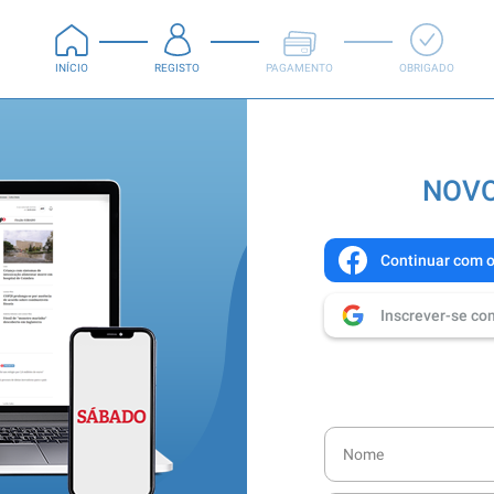
INÍCIO
REGISTO
PAGAMENTO
OBRIGADO
NOVO
Continuar com 
Inscrever-se co