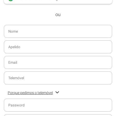
desde dezembro de 2016.
ou
Acesso ao formato digital da SÁBADO
VIAJANTE e Edições Especiais da
SÁBADO.
Newsletters exclusivas com o resumo
diário da atualidade.
Melhor experiência de leitura, com
publicidade reduzida e não invasiva
no site.
Possibilidade de ler e/ou ouvir artigos.
Ofertas e descontos em produtos,
serviços, eventos desportivos e
culturais.
Porque pedimos o telemóvel
Ajude-nos a servi-lo melhor. Preencha o campo com o seu
contacto telefónico para receber informações sobre o seu
serviço de assinatura.