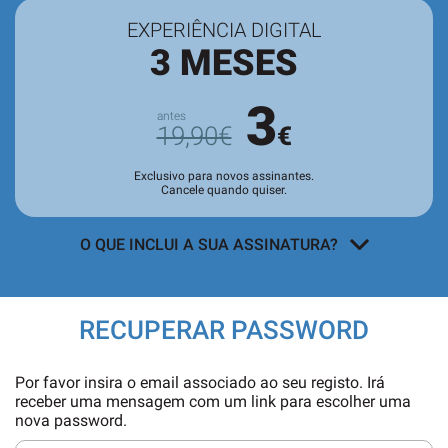
EXPERIÊNCIA DIGITAL
3 MESES
3
19,90€
€
Exclusivo para novos assinantes.
Cancele quando quiser.
O QUE INCLUI A SUA ASSINATURA?
Acesso a todos os conteúdos
exclusivos para assinantes no site e
RECUPERAR PASSWORD
nas aplicações.
Leitura da revista no
Quiosque
antes
Por favor insira o email associado ao seu registo. Irá
de chegar às bancas.
receber uma mensagem com um link para escolher uma
nova password.
Acesso ao
arquivo de edições digitais
,
com todas as edições e suplementos