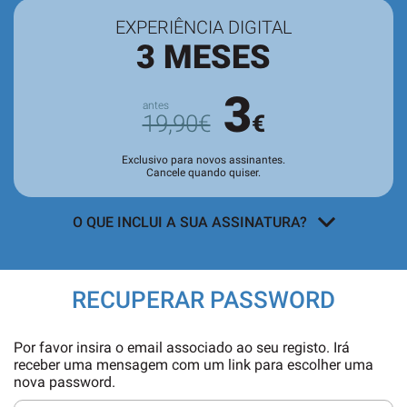
EXPERIÊNCIA DIGITAL
3 MESES
3
19,90€
€
Exclusivo para novos assinantes.
Cancele quando quiser.
O QUE INCLUI A SUA ASSINATURA?
Acesso a todos os conteúdos
exclusivos para assinantes no site e
RECUPERAR PASSWORD
nas aplicações.
Leitura da revista no
Quiosque
antes
Por favor insira o email associado ao seu registo. Irá
de chegar às bancas.
receber uma mensagem com um link para escolher uma
nova password.
Acesso ao
arquivo de edições digitais
,
com todas as edições e suplementos