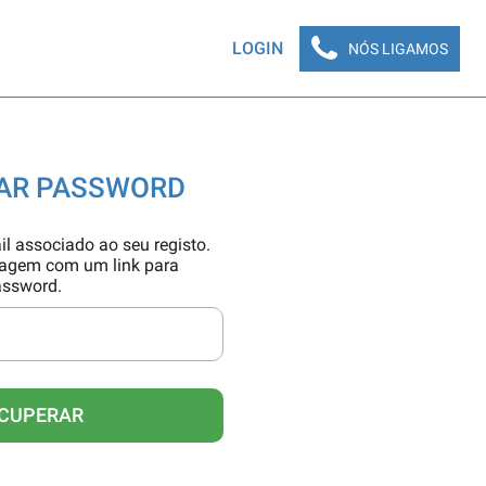
LOGIN
NÓS LIGAMOS
AR PASSWORD
il associado ao seu registo.
sagem com um link para
assword.
CUPERAR