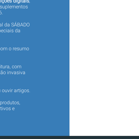
ições digitais
,
 suplementos
6.
tal da SÁBADO
eciais da
 com o resumo
itura, com
não invasiva
 ouvir artigos.
produtos,
tivos e