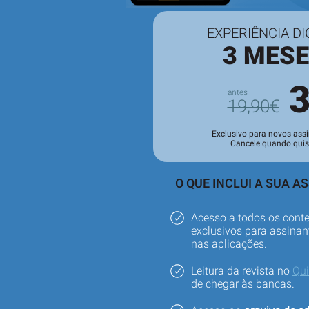
EXPERIÊNCIA DI
3 MES
19,90€
Exclusivo para novos assi
Cancele quando quis
O QUE INCLUI A SUA A
Acesso a todos os cont
exclusivos para assinant
nas aplicações.
Leitura da revista no
Qu
de chegar às bancas.