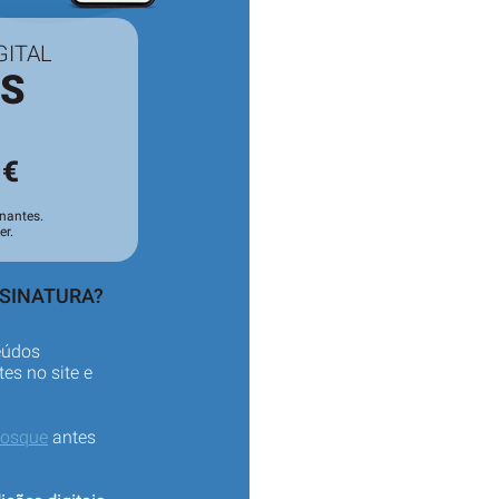
GITAL
ES
3
€
nantes.
er.
SSINATURA?
eúdos
es no site e
iosque
antes