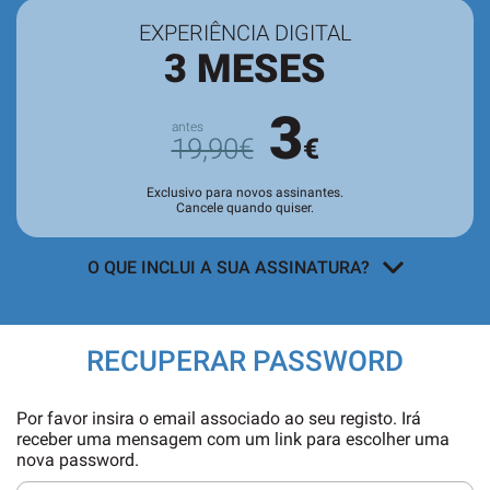
EXPERIÊNCIA DIGITAL
3 MESES
3
19,90€
€
Exclusivo para novos assinantes.
Cancele quando quiser.
O QUE INCLUI A SUA ASSINATURA?
Acesso a todos os conteúdos
exclusivos para assinantes no site e
RECUPERAR PASSWORD
nas aplicações.
Leitura da revista no
Quiosque
antes
Por favor insira o email associado ao seu registo. Irá
de chegar às bancas.
receber uma mensagem com um link para escolher uma
nova password.
Acesso ao
arquivo de edições digitais
,
com todas as edições e suplementos