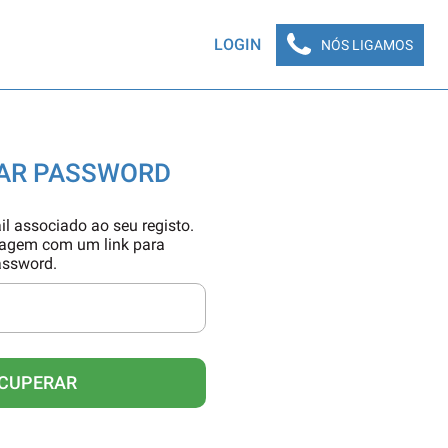
LOGIN
NÓS LIGAMOS
AR PASSWORD
il associado ao seu registo.
sagem com um link para
assword.
CUPERAR