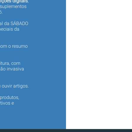
ições digitais
,
 suplementos
6.
tal da SÁBADO
eciais da
 com o resumo
itura, com
não invasiva
 ouvir artigos.
produtos,
tivos e