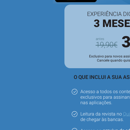
EXPERIÊNCIA DI
3 MES
19,90€
Exclusivo para novos assi
Cancele quando quis
O QUE INCLUI A SUA A
Acesso a todos os cont
exclusivos para assinant
nas aplicações.
Leitura da revista no
Qu
de chegar às bancas.