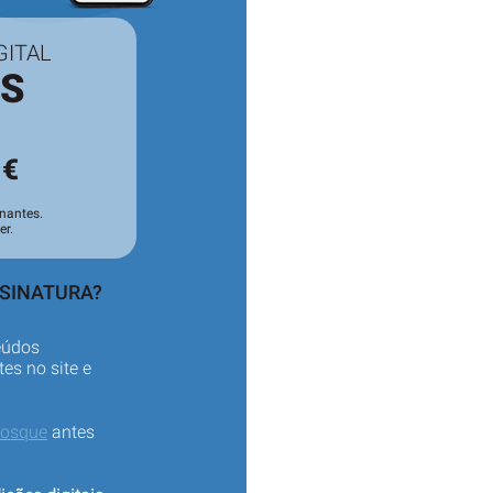
GITAL
ES
3
€
nantes.
er.
SSINATURA?
eúdos
es no site e
iosque
antes