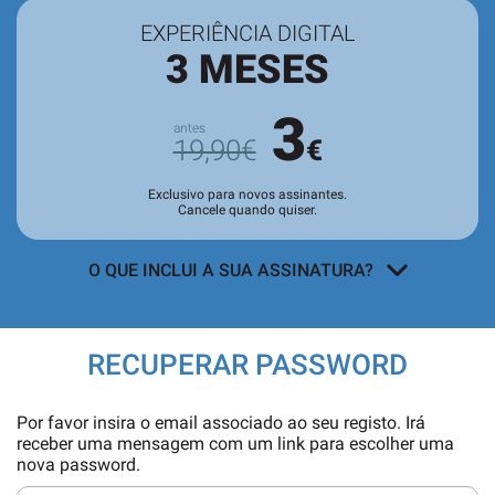
EXPERIÊNCIA DIGITAL
3 MESES
3
19,90€
€
Exclusivo para novos assinantes.
Cancele quando quiser.
O QUE INCLUI A SUA ASSINATURA?
Acesso a todos os conteúdos
exclusivos para assinantes no site e
RECUPERAR PASSWORD
nas aplicações.
Leitura da revista no
Quiosque
antes
Por favor insira o email associado ao seu registo. Irá
de chegar às bancas.
receber uma mensagem com um link para escolher uma
nova password.
Acesso ao
arquivo de edições digitais
,
com todas as edições e suplementos