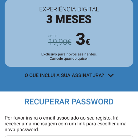
EXPERIÊNCIA DIGITAL
3 MESES
3
19,90€
€
Exclusivo para novos assinantes.
Cancele quando quiser.
O QUE INCLUI A SUA ASSINATURA?
Acesso a todos os conteúdos
exclusivos para assinantes no site e
RECUPERAR PASSWORD
nas aplicações.
Leitura da revista no
Quiosque
antes
Por favor insira o email associado ao seu registo. Irá
de chegar às bancas.
receber uma mensagem com um link para escolher uma
nova password.
Acesso ao
arquivo de edições digitais
,
com todas as edições e suplementos