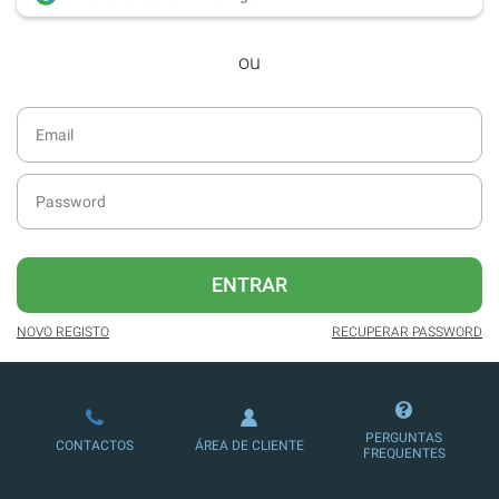
desde dezembro de 2016.
ou
Acesso ao formato digital da SÁBADO
VIAJANTE e Edições Especiais da
SÁBADO.
Newsletters exclusivas com o resumo
diário da atualidade.
Melhor experiência de leitura, com
publicidade reduzida e não invasiva
no site.
ENTRAR
Possibilidade de ler e/ou ouvir artigos.
NOVO REGISTO
RECUPERAR PASSWORD
Ofertas e descontos em produtos,
serviços, eventos desportivos e
culturais.
PERGUNTAS
CONTACTOS
ÁREA DE CLIENTE
FREQUENTES