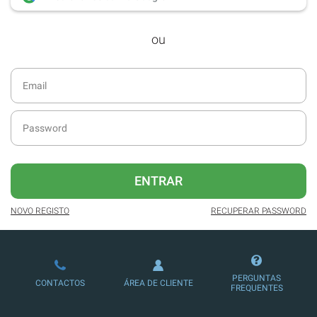
desde dezembro de 2016.
ou
Acesso ao formato digital da SÁBADO
VIAJANTE e Edições Especiais da
SÁBADO.
Newsletters exclusivas com o resumo
diário da atualidade.
Melhor experiência de leitura, com
publicidade reduzida e não invasiva
no site.
ENTRAR
Possibilidade de ler e/ou ouvir artigos.
NOVO REGISTO
RECUPERAR PASSWORD
Ofertas e descontos em produtos,
serviços, eventos desportivos e
culturais.
PERGUNTAS
CONTACTOS
ÁREA DE CLIENTE
FREQUENTES